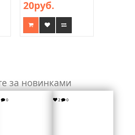
20руб.
15руб
те за новинками
2
0
2
0