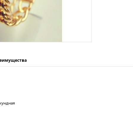
еимущества
екундная