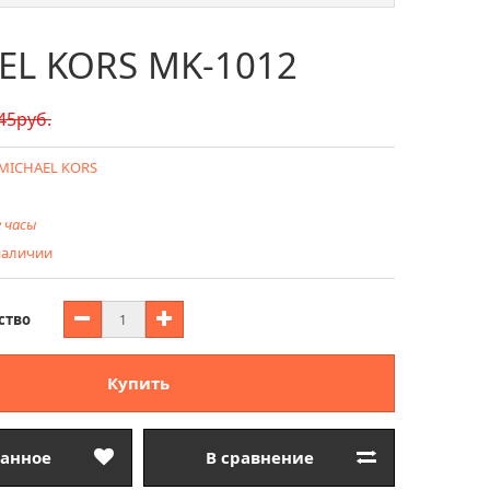
EL KORS MK-1012
45руб.
MICHAEL KORS
 часы
 наличии
ство
Купить
ранное
В сравнение