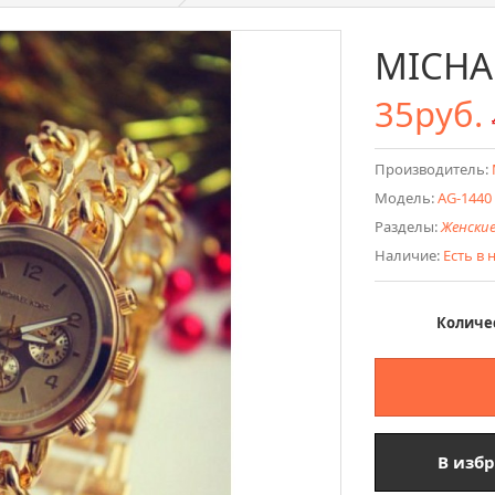
MICHA
35руб.
Производитель:
Модель:
AG-1440
Разделы:
Женские
Наличие:
Есть в
Количе
В изб