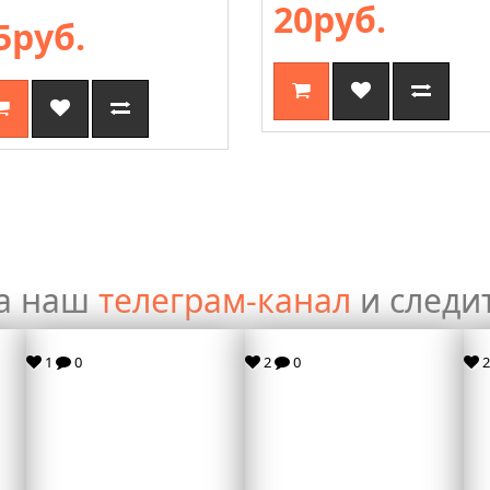
20руб.
5руб.
а наш
телеграм-канал
и следи
1
0
2
0