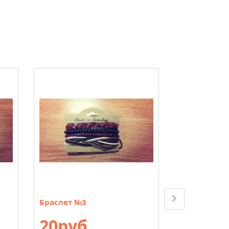
Браслет №3
Коробочка 
(красная)
20руб.