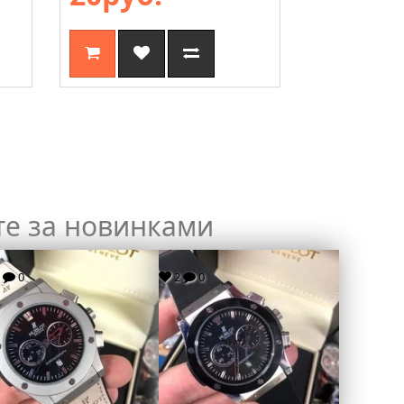
15руб
те за новинками
2
0
2
0