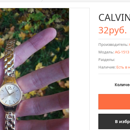
CALVIN
32руб.
Производитель:
Модель:
AG-1513
Разделы:
Наличие:
Есть в
Количе
В изб