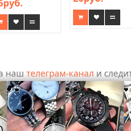
5руб.
а наш
телеграм-канал
и следи
1
0
2
0