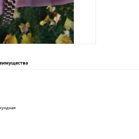
еимущества
екундная