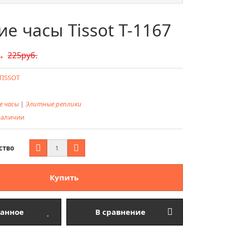
е часы Tissot T-1167
.
225руб.
TISSOT
е часы
|
Элитные реплики
 наличии
ство
Купить
ранное
В сравнение