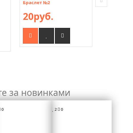
Браслет №2
Браслет №3
20руб.
20руб
те за новинками
0
2
0