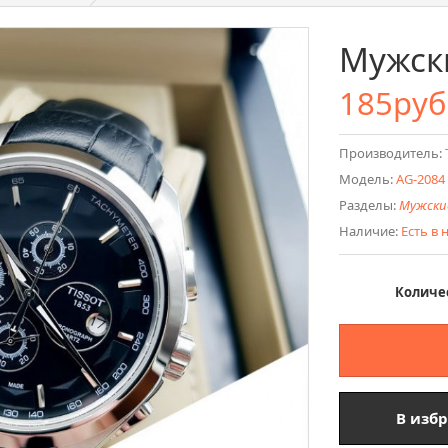
Мужски
185руб
Производитель:
Модель:
AG-2084
Разделы:
Мужски
Наличие:
Есть в
Количе
В изб