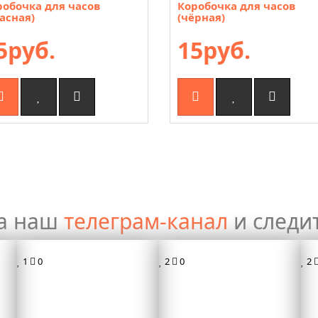
робочка для часов
Коробочка для часов
асная)
(чёрная)
5руб.
15руб.
а наш
телеграм-канал
и следи
1
0
2
0
2