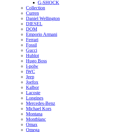
G-SHOCK
Collection
Curren
Daniel Wellington
DIESEL
DOM
Emporio Armani
Ferrari
Fossil
Gucci
Hublot
Hugo Boss
I-polw
IWC
Jeep
Joefox
Kalbor
Lacoste
Longines
Mercedes-Benz
Michael Kors
Montana
Montblanc
Omax
Omega