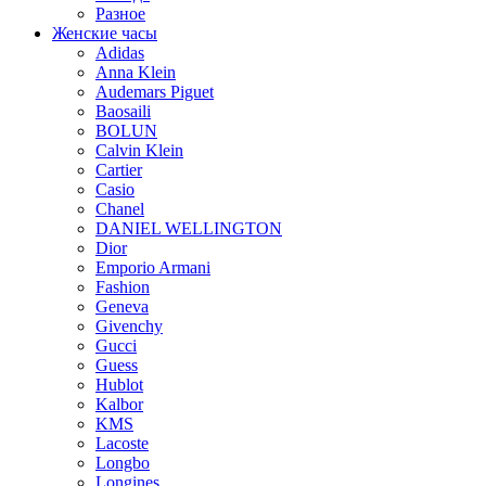
Разное
Женские часы
Adidas
Anna Klein
Audemars Piguet
Baosaili
BOLUN
Calvin Klein
Cartier
Casio
Chanel
DANIEL WELLINGTON
Dior
Emporio Armani
Fashion
Geneva
Givenchy
Gucci
Guess
Hublot
Kalbor
KMS
Lacoste
Longbo
Longines