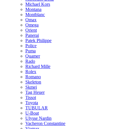
Michael Kors
Montana
Montblanc
Omax
Omega
Orient
Panerai
Patek Philippe
Police
Puma
Quamer
Rado
Richard Mille
Rolex
Romano
Skeleton
Skmei
Tag Heuer
Tissot
Toyota
TUBULAR
U-Boat
Ulysse Nardin
Vacheron Constantine
Viamax