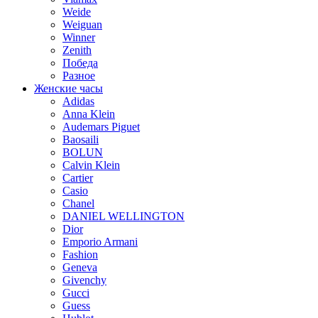
Weide
Weiguan
Winner
Zenith
Победа
Разное
Женские часы
Adidas
Anna Klein
Audemars Piguet
Baosaili
BOLUN
Calvin Klein
Cartier
Casio
Chanel
DANIEL WELLINGTON
Dior
Emporio Armani
Fashion
Geneva
Givenchy
Gucci
Guess