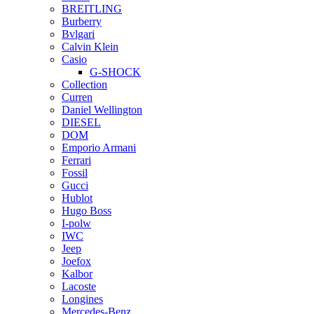
BREITLING
Burberry
Bvlgari
Calvin Klein
Casio
G-SHOCK
Collection
Curren
Daniel Wellington
DIESEL
DOM
Emporio Armani
Ferrari
Fossil
Gucci
Hublot
Hugo Boss
I-polw
IWC
Jeep
Joefox
Kalbor
Lacoste
Longines
Mercedes-Benz