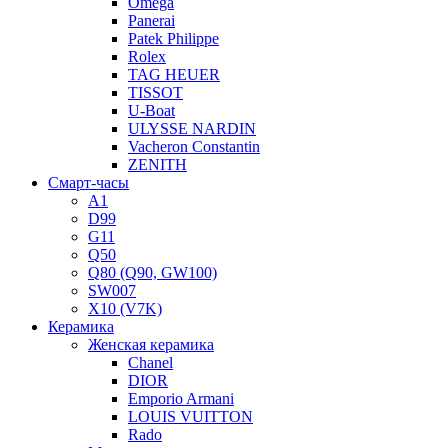
Omega
Panerai
Patek Philippe
Rolex
TAG HEUER
TISSOT
U-Boat
ULYSSE NARDIN
Vacheron Constantin
ZENITH
Смарт-часы
A1
D99
G11
Q50
Q80 (Q90, GW100)
SW007
X10 (V7K)
Керамика
Женская керамика
Chanel
DIOR
Emporio Armani
LOUIS VUITTON
Rado