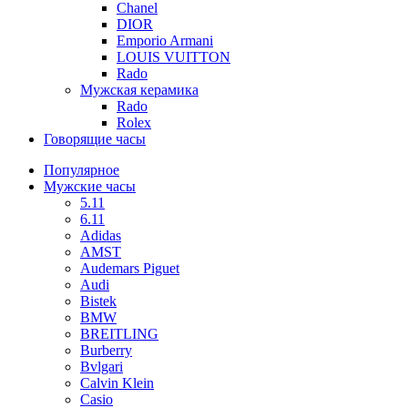
Chanel
DIOR
Emporio Armani
LOUIS VUITTON
Rado
Мужская керамика
Rado
Rolex
Говорящие часы
Популярное
Мужские часы
5.11
6.11
Adidas
AMST
Audemars Piguet
Audi
Bistek
BMW
BREITLING
Burberry
Bvlgari
Calvin Klein
Casio