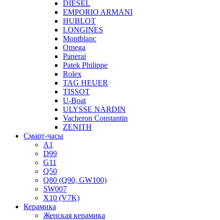
DIESEL
EMPORIO ARMANI
HUBLOT
LONGINES
Montblanc
Omega
Panerai
Patek Philippe
Rolex
TAG HEUER
TISSOT
U-Boat
ULYSSE NARDIN
Vacheron Constantin
ZENITH
Смарт-часы
A1
D99
G11
Q50
Q80 (Q90, GW100)
SW007
X10 (V7K)
Керамика
Женская керамика