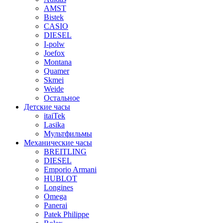
AMST
Bistek
CASIO
DIESEL
I-polw
Joefox
Montana
Quamer
Skmei
Weide
Остальное
Детские часы
itaiTek
Lasika
Мультфильмы
Механические часы
BREITLING
DIESEL
Emporio Armani
HUBLOT
Longines
Omega
Panerai
Patek Philippe