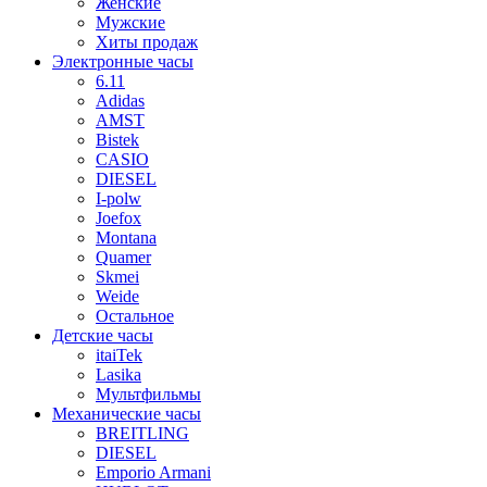
Женские
Мужские
Хиты продаж
Электронные часы
6.11
Adidas
AMST
Bistek
CASIO
DIESEL
I-polw
Joefox
Montana
Quamer
Skmei
Weide
Остальное
Детские часы
itaiTek
Lasika
Мультфильмы
Механические часы
BREITLING
DIESEL
Emporio Armani