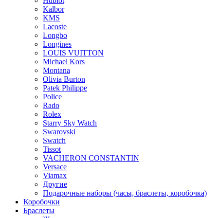
Hublot
Kalbor
KMS
Lacoste
Longbo
Longines
LOUIS VUITTON
Michael Kors
Montana
Olivia Burton
Patek Philippe
Police
Rado
Rolex
Starry Sky Watch
Swarovski
Swatch
Tissot
VACHERON CONSTANTIN
Versace
Viamax
Другие
Подарочные наборы (часы, браслеты, коробочка)
Коробочки
Браслеты