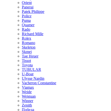
Orient
Panerai
Patek Philippe
Police
Puma
Quamer
Rado
Richard Mille
Rolex
Romano
Skeleton
Skmei
Tag Heuer
Tissot
Toyota
TUBULAR
U-Boat
Ulysse Nardin
Vacheron Constantine
Viamax
Weide
Weiguan
Winner
Zenith
Победа