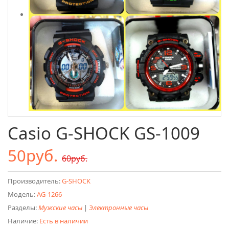
Casio G-SHOCK GS-1009
50руб.
60руб.
Производитель:
G-SHOCK
Модель:
AG-1266
Разделы:
Мужские часы
|
Электронные часы
Наличие:
Есть в наличии